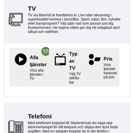
TV
TV via fibernät är framtidens tv. Live eller streaming i
superkvalitet hemma i biosoffan. Sport, natur, film, nyheter
eller barnprogram? Välj själv vad som passar just dig.
Konkurrensen i de öppna näten ger dig ett oslagbart stort
utbud och valfrihet.
55
Typ
Alla
Pris
av
tjänster
Visa
TV
tjänster
Visa alla
baserad
Välj TV
tjänster i
på pris
utifrån
TV
typ
Telefoni
Med telefonen kopplad till Stadsnät kan du säga upp
abonnemanget för ditt telejack och slippa den dyra fasta
avgiften. Med en adapter kopplar du in din telefon i