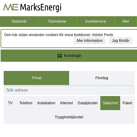
Stadsnät
Fjärrvärme
Kundservice
Mer
Den här sidan använder cookies för vissa funktioner: Adobe Fonts
Mer information
Jag förstår
Kundvagn
Privat
Företag
TV
Telefoni
Installation
Internet
Datatjänster
Säkerhet
Paket
Trygghetstjänster