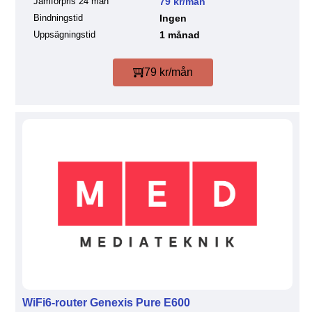
Jämförpris 24 mån
79 kr/mån
Bindningstid
Ingen
Uppsägningstid
1 månad
79 kr/mån
WiFi6-router Genexis Pure E600