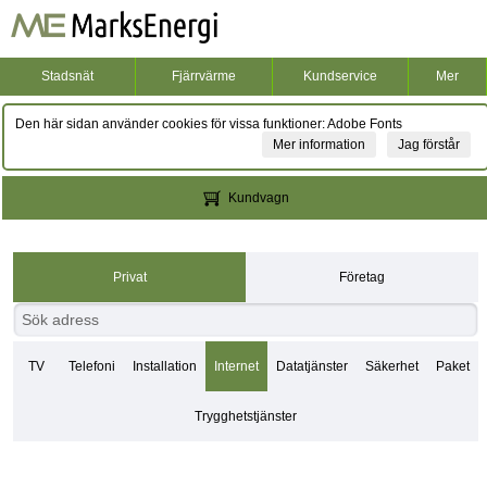
Stadsnät
Fjärrvärme
Kundservice
Mer
Den här sidan använder cookies för vissa funktioner: Adobe Fonts
Mer information
Jag förstår
Kundvagn
Privat
Företag
TV
Telefoni
Installation
Internet
Datatjänster
Säkerhet
Paket
Trygghetstjänster