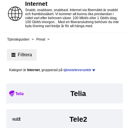
Internet
Snabb, snabbare, snabbast. Internet via fibernätet är snabbt
och framtidssäkert. Vi kommer att kunna öka prestandan i
nätet vart efter behoven växer. 100 Mbit/s eller 1 Gbit/s idag,
100 Gbit/s imorgon... Med en fiberanslutning behöver du inte
byta lösning vart tredje år för att hänga med.
Tjänsteguiden
Privat
Filtrera
Kategori är
Internet
, grupperad på
tjänsteleverantör
Telia
Tele2