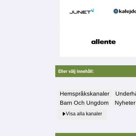
Eller välj innehåll:
Hemspråkskanaler
Underhå
Barn Och Ungdom
Nyheter
Visa alla kanaler