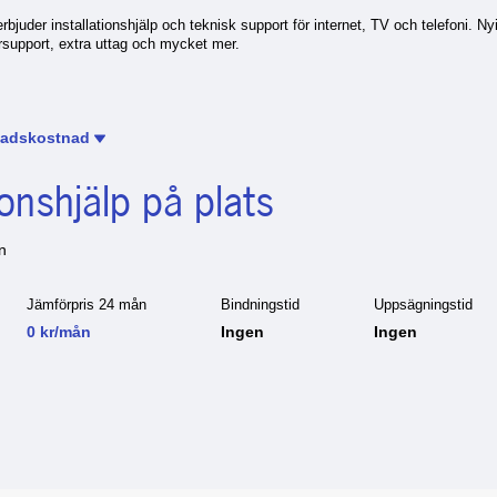
juder installationshjälp och teknisk support för internet, TV och telefoni. Nyin
orsupport, extra uttag och mycket mer.
adskostnad
ionshjälp på plats
on
Jämförpris 24 mån
Bindningstid
Uppsägningstid
0 kr/mån
Ingen
Ingen